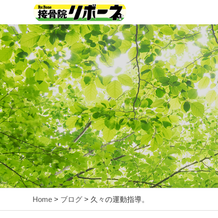
Home
>
ブログ
> 久々の運動指導。