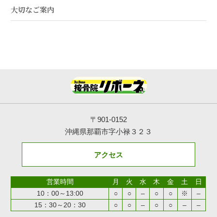
大切なご案内
〒901-0152
沖縄県那覇市字小禄３２３
アクセス
営業時間
月
火
水
木
金
土
日
10：00～13:00
○
○
–
○
○
※
–
15：30～20：30
○
○
–
○
○
–
–