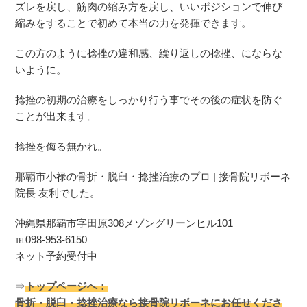
ズレを戻し、筋肉の縮み方を戻し、いいポジションで伸び
縮みをすることで初めて本当の力を発揮できます。
この方のように捻挫の違和感、繰り返しの捻挫、にならな
いように。
捻挫の初期の治療をしっかり行う事でその後の症状を防ぐ
ことが出来ます。
捻挫を侮る無かれ。
那覇市小禄の骨折・脱臼・捻挫治療のプロ | 接骨院リボーネ
院長 友利でした。
沖縄県那覇市字田原308メゾングリーンヒル101
℡098-953-6150
ネット予約受付中
⇒
トップページへ：
骨折・脱臼・捻挫治療なら接骨院リボーネにお任せくださ