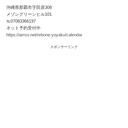
沖縄県那覇市字田原308
メゾングリーンヒル101
℡07083366197
ネット予約受付中
https://airrsv.net/rebone-yoyaku/calendar
スポンサーリンク