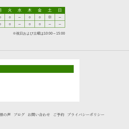
月
火
水
木
金
土
日
○
○
–
○
○
※
–
○
○
–
○
○
–
–
※祝日および土曜は10:00～15:00
様の声
ブログ
お問い合わせ
ご予約
プライバシーポリシー