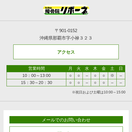
〒901-0152
沖縄県那覇市字小禄３２３
アクセス
営業時間
月
火
水
木
金
土
日
10：00～13:00
○
○
–
○
○
※
–
15：30～20：30
○
○
–
○
○
–
–
※祝日および土曜は10:00～15:00
メールでのお問い合わせ