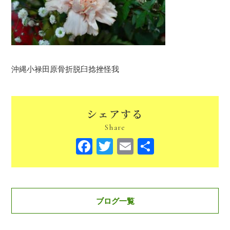
沖縄小禄田原骨折脱臼捻挫怪我
シェアする
Share
Facebook
Twitter
Email
共
有
ブログ一覧