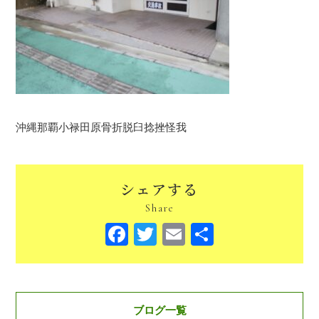
沖縄那覇小禄田原骨折脱臼捻挫怪我
シェアする
Share
Facebook
Twitter
Email
共
有
ブログ一覧