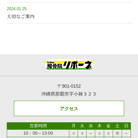
2024.01.25
大切なご案内
〒901-0152
沖縄県那覇市字小禄３２３
アクセス
営業時間
月
火
水
木
金
土
日
10：00～13:00
○
○
–
○
○
※
–