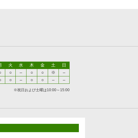
月
火
水
木
金
土
日
○
○
–
○
○
※
–
○
○
–
○
○
–
–
※祝日および土曜は10:00～15:00