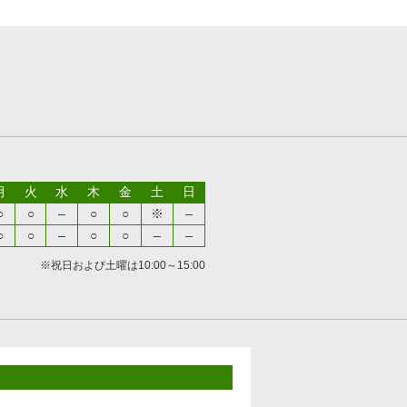
月
火
水
木
金
土
日
○
○
–
○
○
※
–
○
○
–
○
○
–
–
※祝日および土曜は10:00～15:00