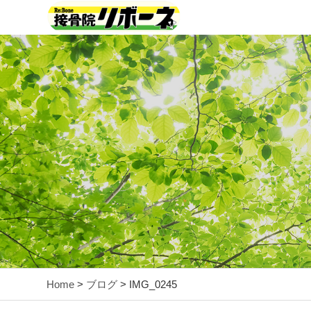
Home
>
ブログ
> IMG_0245