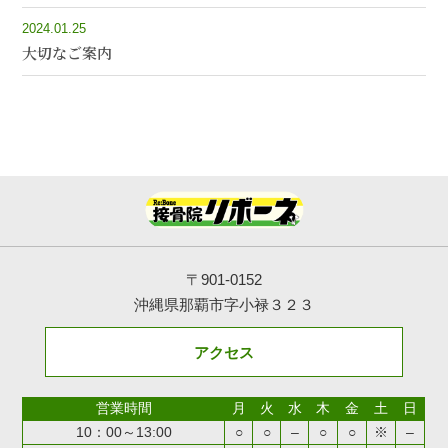
2024.01.25
大切なご案内
〒901-0152
沖縄県那覇市字小禄３２３
アクセス
営業時間
月
火
水
木
金
土
日
10：00～13:00
○
○
–
○
○
※
–