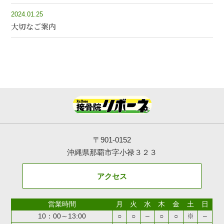
2024.01.25
大切なご案内
〒901-0152
沖縄県那覇市字小禄３２３
アクセス
営業時間
月
火
水
木
金
土
日
10：00～13:00
○
○
–
○
○
※
–