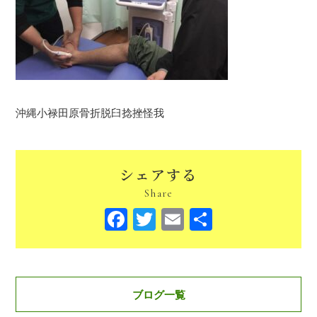
沖縄小禄田原骨折脱臼捻挫怪我
シェアする
Share
Facebook
Twitter
Email
共
有
ブログ一覧