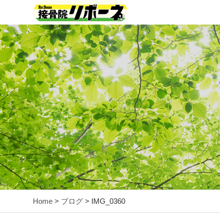
Home
>
ブログ
> IMG_0360