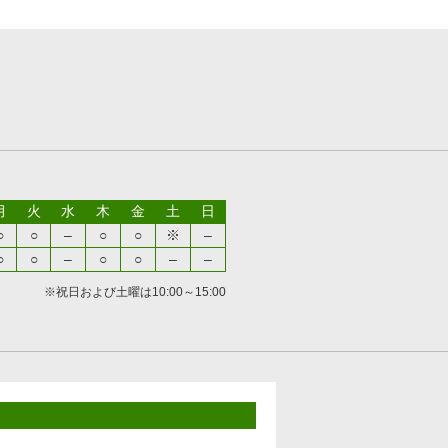
月
火
水
木
金
土
日
○
○
–
○
○
※
–
○
○
–
○
○
–
–
※祝日および土曜は10:00～15:00