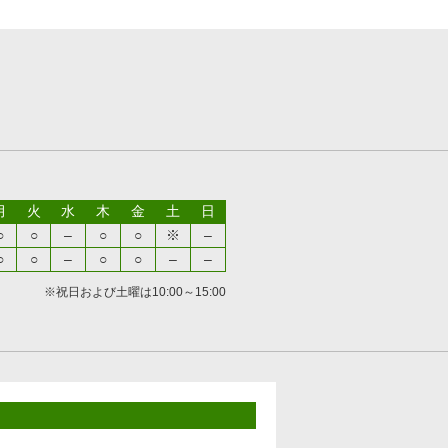
月
火
水
木
金
土
日
○
○
–
○
○
※
–
○
○
–
○
○
–
–
※祝日および土曜は10:00～15:00