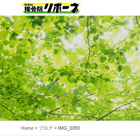
Home
>
ブログ
> IMG_0393