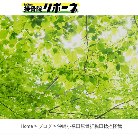
Home
>
ブログ
> 沖縄小禄田原骨折脱臼捻挫怪我