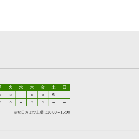
月
火
水
木
金
土
日
○
○
–
○
○
※
–
○
○
–
○
○
–
–
※祝日および土曜は10:00～15:00