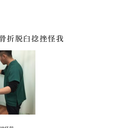
骨折脱臼捻挫怪我