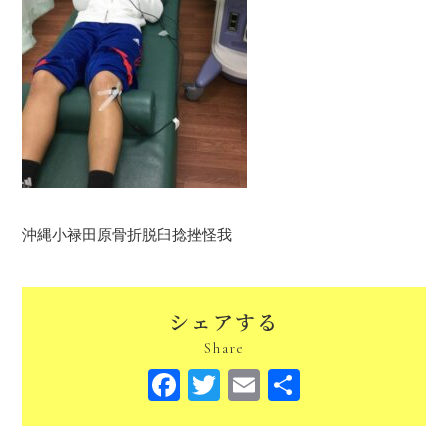
沖縄小禄田原骨折脱臼捻挫怪我
シェアする
Share
Facebook
Twitter
Email
共
有