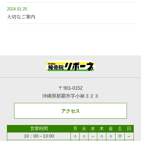
2024.01.25
大切なご案内
〒901-0152
沖縄県那覇市字小禄３２３
アクセス
営業時間
月
火
水
木
金
土
日
10：00～13:00
○
○
–
○
○
※
–