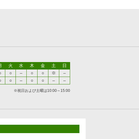
月
火
水
木
金
土
日
○
○
–
○
○
※
–
○
○
–
○
○
–
–
※祝日および土曜は10:00～15:00