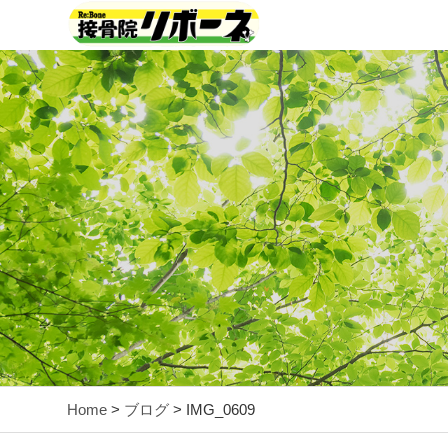
Home
>
ブログ
> IMG_0609