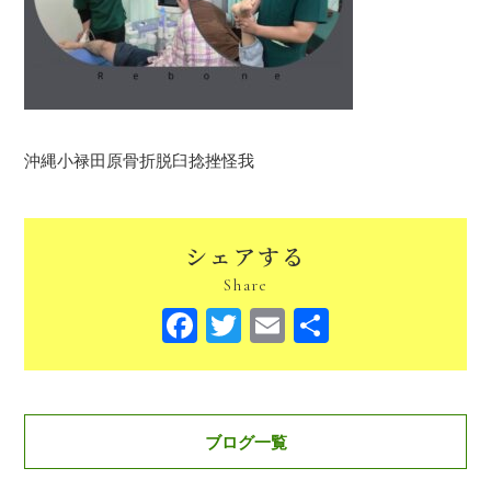
沖縄小禄田原骨折脱臼捻挫怪我
シェアする
Share
Facebook
Twitter
Email
共
有
ブログ一覧