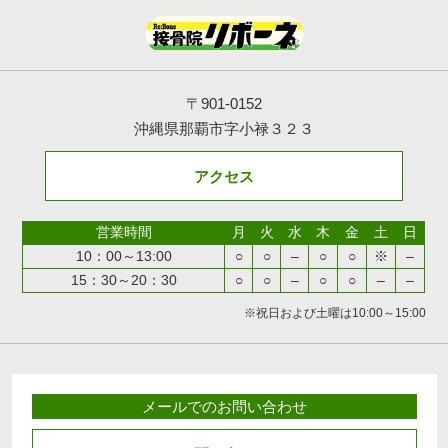
〒901-0152
沖縄県那覇市字小禄３２３
アクセス
営業時間
月
火
水
木
金
土
日
10：00～13:00
○
○
–
○
○
※
–
15：30～20：30
○
○
–
○
○
–
–
※祝日および土曜は10:00～15:00
メールでのお問い合わせ